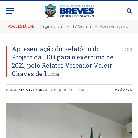
VOCÊ ESTÁ EM:
Página Inicial
TV Câmara
Apresentação do Relatório do Projeto da LDO para o exercício de 2021, pelo Relator Vereador Valcir Chaves de Lima
»
»
Apresentação do Relatório do
0
Projeto da LDO para o exercício de
2021, pelo Relator Vereador Valcir
Chaves de Lima
POR
ADMINISTRADOR
ON
26 DE JUNHO DE 2020
TV CÂMARA
Tocador
de
vídeo