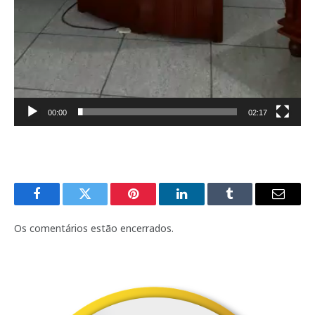
00:00
02:17
Facebook
Twitter
Pinterest
LinkedIn
Tumblr
E-
mail
Os comentários estão encerrados.