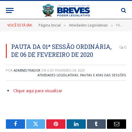
VOCÊ ESTÁ EM:
Página Inicial
Atividades Legislativas
PAUTA DA 01ª SESSÃO ORDINÁRIA, DE 06 DE FEVEREIRO DE 2020
»
»
PAUTA DA 01ª SESSÃO ORDINÁRIA,
0
DE 06 DE FEVEREIRO DE 2020
POR
ADMINISTRADOR
ON
6 DE FEVEREIRO DE 2020
ATIVIDADES LEGISLATIVAS
,
PAUTAS E ATAS DAS SESSÕES
Clique aqui para visualizar
Facebook
Twitter
Pinterest
LinkedIn
Tumblr
E-