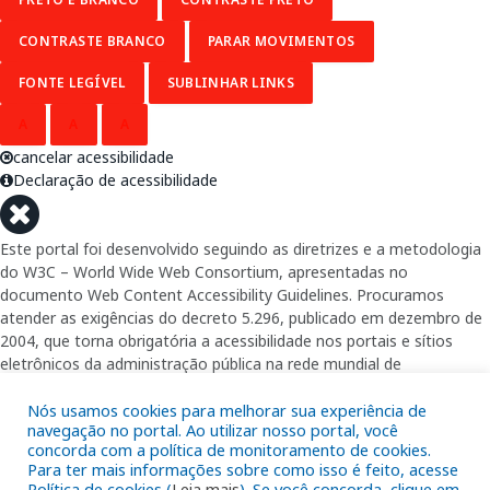
CONTRASTE BRANCO
PARAR MOVIMENTOS
FONTE LEGÍVEL
SUBLINHAR LINKS
A
A
A
cancelar acessibilidade
Declaração de acessibilidade
Este portal foi desenvolvido seguindo as diretrizes e a metodologia
do W3C – World Wide Web Consortium, apresentadas no
documento Web Content Accessibility Guidelines. Procuramos
atender as exigências do decreto 5.296, publicado em dezembro de
2004, que torna obrigatória a acessibilidade nos portais e sítios
eletrônicos da administração pública na rede mundial de
computadores para o uso das pessoas com necessidades especiais,
garantindo-lhes o pleno acesso aos conteúdos disponíveis.
Nós usamos cookies para melhorar sua experiência de
navegação no portal. Ao utilizar nosso portal, você
concorda com a política de monitoramento de cookies.
Além de validações automáticas, foram realizados testes em
Para ter mais informações sobre como isso é feito, acesse
diversos navegadores e através do utilitário de acesso a Internet do
Política de cookies (
Leia mais
). Se você concorda, clique em