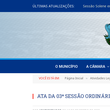
ÚLTIMAS ATUALIZAÇÕES:
Sessão Solene e
O MUNICÍPIO
A CÂMARA
VOCÊ ESTÁ EM:
Página Inicial
Atividades Leg
»
ATA DA 03ª SESSÃO ORDINÁRIA