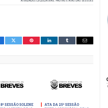
ATIVIDADES LEGISLATIVAS
,
PAUTAS E ATAS DAS SESSÕES
cebook
Twitter
Pinterest
LinkedIn
Tumblr
E-
mail
 8ª SESSÃO SOLENE
ATA DA 25ª SESSÃO