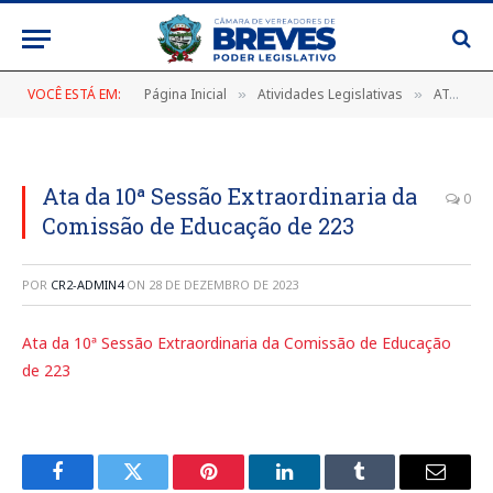
VOCÊ ESTÁ EM:
Página Inicial
Atividades Legislativas
ATA DA 10ª SESSÃO EXTRAORDINÁRIA DA COMISSÃO DE EDUCAÇÃO E CULTURA, DE 29 DE NOVEMBRO DE 2023
»
»
Ata da 10ª Sessão Extraordinaria da
0
Comissão de Educação de 223
POR
CR2-ADMIN4
ON
28 DE DEZEMBRO DE 2023
Ata da 10ª Sessão Extraordinaria da Comissão de Educação
de 223
Facebook
Twitter
Pinterest
LinkedIn
Tumblr
E-