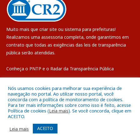
Muito mais que
criar site
ou
sistema para prefeituras
!
Realizamos uma
assessoria
completa, onde garantimos em
contrato que todas as exigências das
leis de transparência
pública
serão atendidas.
Conheça o
PNTP
e o
Radar da Transparência Pública
Nós usamos cookies para melhorar sua experiência de
navegação no portal. Ao utilizar nosso portal, você
concorda com a política de monitoramento de cookies.
Todos os direitos reservados a Câmara Municipal de Breves
Para ter mais informações sobre como isso é feito, acesse
Política de cookies (
Leia mais
). Se você concorda, clique em
ACEITO.
Mapa do Site
Acessar Área Administrativa
Acessar o Webmail
ACEITO
Leia mais