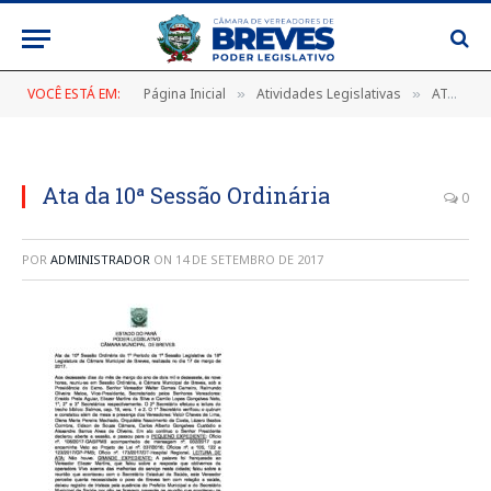
VOCÊ ESTÁ EM:
Página Inicial
Atividades Legislativas
ATA DA 10ª SESSÃO ORDINÁRIA DO 1º PERÍODO DA 1ª SESSÃO LEGISLATIVA DA 18ª LEGISLATURA DA CÂMARA MUNICIPAL DE BREVES, DE 17 DE MARÇO DE 2017
»
»
Ata da 10ª Sessão Ordinária
0
POR
ADMINISTRADOR
ON
14 DE SETEMBRO DE 2017