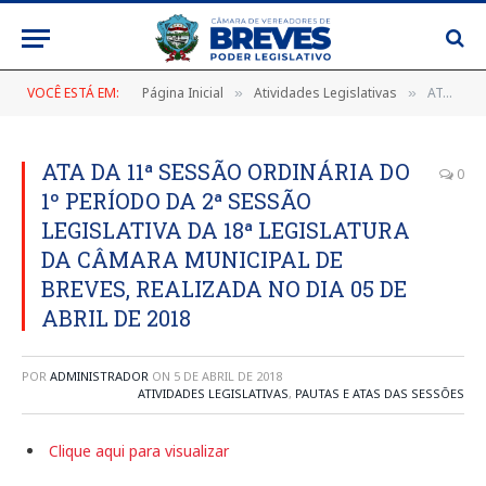
VOCÊ ESTÁ EM:
Página Inicial
Atividades Legislativas
ATA DA 11ª SESSÃO ORDINÁRIA DO 1º PERÍODO DA 2ª SESSÃO LEGISLATIVA DA 18ª LEGISLATURA DA CÂMARA MUNICIPAL DE BREVES, REALIZADA NO DIA 05 DE ABRIL DE 2018
»
»
ATA DA 11ª SESSÃO ORDINÁRIA DO
0
1º PERÍODO DA 2ª SESSÃO
LEGISLATIVA DA 18ª LEGISLATURA
DA CÂMARA MUNICIPAL DE
BREVES, REALIZADA NO DIA 05 DE
ABRIL DE 2018
POR
ADMINISTRADOR
ON
5 DE ABRIL DE 2018
ATIVIDADES LEGISLATIVAS
,
PAUTAS E ATAS DAS SESSÕES
Clique aqui para visualizar