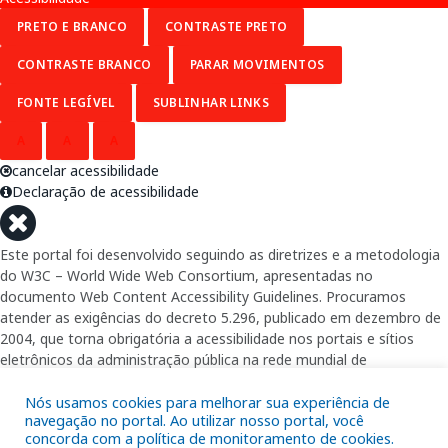
PRETO E BRANCO
CONTRASTE PRETO
CONTRASTE BRANCO
PARAR MOVIMENTOS
FONTE LEGÍVEL
SUBLINHAR LINKS
A
A
A
cancelar acessibilidade
Declaração de acessibilidade
Este portal foi desenvolvido seguindo as diretrizes e a metodologia
do W3C – World Wide Web Consortium, apresentadas no
documento Web Content Accessibility Guidelines. Procuramos
atender as exigências do decreto 5.296, publicado em dezembro de
2004, que torna obrigatória a acessibilidade nos portais e sítios
eletrônicos da administração pública na rede mundial de
computadores para o uso das pessoas com necessidades especiais,
garantindo-lhes o pleno acesso aos conteúdos disponíveis.
Nós usamos cookies para melhorar sua experiência de
navegação no portal. Ao utilizar nosso portal, você
concorda com a política de monitoramento de cookies.
Além de validações automáticas, foram realizados testes em