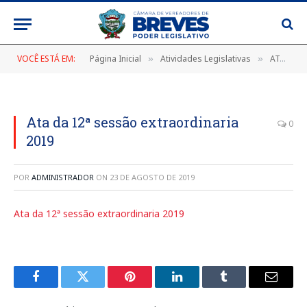
VOCÊ ESTÁ EM:
Página Inicial
Atividades Legislativas
ATA DA 12ª SESSÃO EXTRAORDINÁRIA, DE 07 DE AGOSTO DE 2019
»
»
Ata da 12ª sessão extraordinaria
0
2019
POR
ADMINISTRADOR
ON
23 DE AGOSTO DE 2019
Ata da 12ª sessão extraordinaria 2019
Facebook
Twitter
Pinterest
LinkedIn
Tumblr
E-