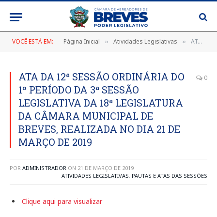
VOCÊ ESTÁ EM:
Página Inicial
Atividades Legislativas
ATA DA 12ª SESSÃO ORDINÁRIA DO 1º PERÍODO DA 3ª SESSÃO LEGISLATIVA DA 18ª LEGISLATURA DA CÂMARA MUNICIPAL DE BREVES, REALIZADA NO DIA 21 DE MARÇO DE 2019
»
»
ATA DA 12ª SESSÃO ORDINÁRIA DO
0
1º PERÍODO DA 3ª SESSÃO
LEGISLATIVA DA 18ª LEGISLATURA
DA CÂMARA MUNICIPAL DE
BREVES, REALIZADA NO DIA 21 DE
MARÇO DE 2019
POR
ADMINISTRADOR
ON
21 DE MARÇO DE 2019
ATIVIDADES LEGISLATIVAS
,
PAUTAS E ATAS DAS SESSÕES
Clique aqui para visualizar