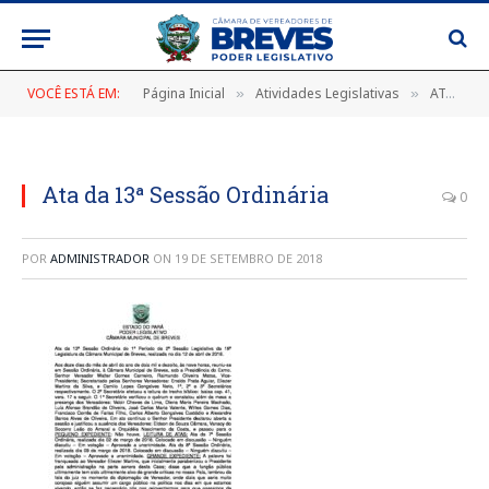
VOCÊ ESTÁ EM:
Página Inicial
Atividades Legislativas
ATA DA 13ª SESSÃO ORDINÁRIA DO 1º PERÍODO DA 2ª SESSÃO LEGISLATIVA DA 18ª LEGISLATURA DA CÂMARA MUNICIPAL DE BREVES, REALIZADA NO DIA 12 DE ABRIL DE 2018.
»
»
Ata da 13ª Sessão Ordinária
0
POR
ADMINISTRADOR
ON
19 DE SETEMBRO DE 2018