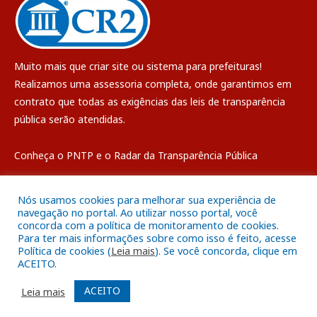
Muito mais que
criar site
ou
sistema para prefeituras
!
Realizamos uma
assessoria
completa, onde garantimos em
contrato que todas as exigências das
leis de transparência
pública
serão atendidas.
Conheça o
PNTP
e o
Radar da Transparência Pública
Nós usamos cookies para melhorar sua experiência de
navegação no portal. Ao utilizar nosso portal, você
concorda com a política de monitoramento de cookies.
Todos os direitos reservados a Câmara Municipal de Breves
Para ter mais informações sobre como isso é feito, acesse
Política de cookies (
Leia mais
). Se você concorda, clique em
ACEITO.
Mapa do Site
Acessar Área Administrativa
Acessar o Webmail
ACEITO
Leia mais