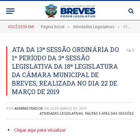
VOCÊ ESTÁ EM:
Página Inicial
Atividades Legislativas
ATA DA 13ª SESSÃO ORDINÁRIA DO 1º PERÍODO DA 3ª SESSÃO LEGISLATIVA DA 18ª LEGISLATURA DA CÂMARA MUNICIPAL DE BREVES, REALIZADA NO DIA 22 DE MARÇO DE 2019
»
»
ATA DA 13ª SESSÃO ORDINÁRIA DO
0
1º PERÍODO DA 3ª SESSÃO
LEGISLATIVA DA 18ª LEGISLATURA
DA CÂMARA MUNICIPAL DE
BREVES, REALIZADA NO DIA 22 DE
MARÇO DE 2019
POR
ADMINISTRADOR
ON
22 DE MARÇO DE 2019
ATIVIDADES LEGISLATIVAS
,
PAUTAS E ATAS DAS SESSÕES
Clique aqui para visualizar