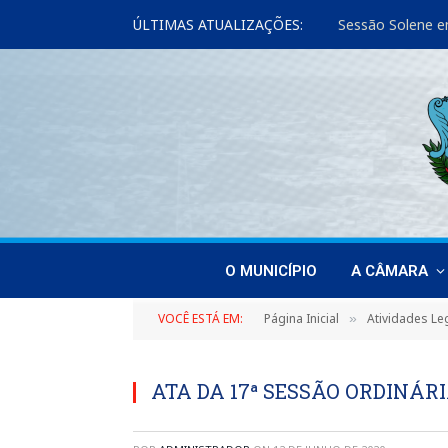
ÚLTIMAS ATUALIZAÇÕES:
Sessão Solene e
O MUNICÍPIO
A CÂMARA
VOCÊ ESTÁ EM:
Página Inicial
Atividades Leg
»
ATA DA 17ª SESSÃO ORDINÁRIA