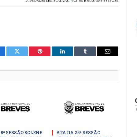
ATIVIDADES LEGISLATIVAS
,
PAUTAS E ATAS DAS SESSÕES
cebook
Twitter
Pinterest
LinkedIn
Tumblr
E-
mail
 8ª SESSÃO SOLENE
ATA DA 25ª SESSÃO