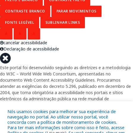
CONTRASTE BRANCO
PARAR MOVIMENTOS
FONTE LEGÍVEL
SUBLINHAR LINKS
A
A
A
cancelar acessibilidade
Declaração de acessibilidade
Este portal foi desenvolvido seguindo as diretrizes e a metodologia
do W3C – World Wide Web Consortium, apresentadas no
documento Web Content Accessibility Guidelines. Procuramos
atender as exigências do decreto 5.296, publicado em dezembro de
2004, que torna obrigatória a acessibilidade nos portais e sítios
eletrônicos da administração pública na rede mundial de
computadores para o uso das pessoas com necessidades especiais,
garantindo-lhes o pleno acesso aos conteúdos disponíveis.
Nós usamos cookies para melhorar sua experiência de
navegação no portal. Ao utilizar nosso portal, você
concorda com a política de monitoramento de cookies.
Além de validações automáticas, foram realizados testes em
Para ter mais informações sobre como isso é feito, acesse
diversos navegadores e através do utilitário de acesso a Internet do
Política de cookies (
Leia mais
). Se você concorda, clique em