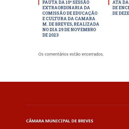
PAUTA DA 10ª SESSÃO
ATA DA
EXTRAORDINARIA DA
DE ENC
COMISSÃO DE EDUCAÇÃO
DE DEZ
E CULTURA DA CAMARA
M. DE BREVES, REALIZADA
NO DIA 29 DE NOVEMBRO
DE 2023
Os comentários estão encerrados.
CÂMARA MUNICIPAL DE BREVES