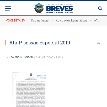
VOCÊ ESTÁ EM:
Página Inicial
Atividades Legislativas
ATA DA 1ª SESSÃO ESPECIAL DO 1º PERÍODO DA 3ª SESSÃO LEGISLATIVA DA 18ª LEGISLATURA DA CÂMARA MUNICIPAL DE BREVES, REALIZADA NO DIA 08 DE MARÇO DE 2019
»
»
Ata 1ª sessão especial 2019
0
POR
ADMINISTRADOR
ON
24 DE MAIO DE 2019