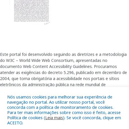
Este portal foi desenvolvido seguindo as diretrizes e a metodologia
do W3C – World Wide Web Consortium, apresentadas no
documento Web Content Accessibility Guidelines. Procuramos
atender as exigências do decreto 5.296, publicado em dezembro de
2004, que torna obrigatória a acessibilidade nos portais e sítios
eletrônicos da administração pública na rede mundial de
computadores para o uso das pessoas com necessidades especiais,
Nós usamos cookies para melhorar sua experiência de
garantindo-lhes o pleno acesso aos conteúdos disponíveis.
navegação no portal. Ao utilizar nosso portal, você
concorda com a política de monitoramento de cookies.
Para ter mais informações sobre como isso é feito, acesse
Política de cookies (
Leia mais
). Se você concorda, clique em
Além de validações automáticas, foram realizados testes em
ACEITO.
diversos navegadores e através do utilitário de acesso a Internet do