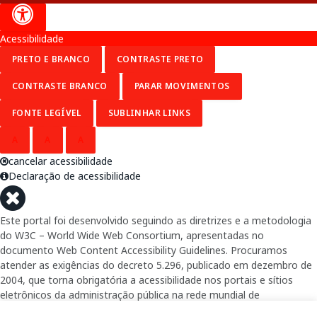
Acessibilidade
PRETO E BRANCO
CONTRASTE PRETO
CONTRASTE BRANCO
PARAR MOVIMENTOS
FONTE LEGÍVEL
SUBLINHAR LINKS
A
A
A
cancelar acessibilidade
Declaração de acessibilidade
Este portal foi desenvolvido seguindo as diretrizes e a metodologia
do W3C – World Wide Web Consortium, apresentadas no
documento Web Content Accessibility Guidelines. Procuramos
atender as exigências do decreto 5.296, publicado em dezembro de
2004, que torna obrigatória a acessibilidade nos portais e sítios
eletrônicos da administração pública na rede mundial de
computadores para o uso das pessoas com necessidades especiais,