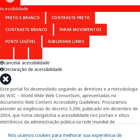
Acessibilidade
PRETO E BRANCO
CONTRASTE PRETO
CONTRASTE BRANCO
PARAR MOVIMENTOS
FONTE LEGÍVEL
SUBLINHAR LINKS
A
A
A
cancelar acessibilidade
Declaração de acessibilidade
Este portal foi desenvolvido seguindo as diretrizes e a metodologia
do W3C – World Wide Web Consortium, apresentadas no
documento Web Content Accessibility Guidelines. Procuramos
atender as exigências do decreto 5.296, publicado em dezembro de
2004, que torna obrigatória a acessibilidade nos portais e sítios
eletrônicos da administração pública na rede mundial de
computadores para o uso das pessoas com necessidades especiais,
garantindo-lhes o pleno acesso aos conteúdos disponíveis.
Nós usamos cookies para melhorar sua experiência de