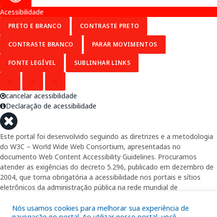
Acessibilidade
PRETO E BRANCO
CONTRASTE PRETO
CONTRASTE BRANCO
PARAR MOVIMENTOS
FONTE LEGÍVEL
SUBLINHAR LINKS
A
A
A
cancelar acessibilidade
Declaração de acessibilidade
Este portal foi desenvolvido seguindo as diretrizes e a metodologia
do W3C – World Wide Web Consortium, apresentadas no
documento Web Content Accessibility Guidelines. Procuramos
atender as exigências do decreto 5.296, publicado em dezembro de
2004, que torna obrigatória a acessibilidade nos portais e sítios
eletrônicos da administração pública na rede mundial de
computadores para o uso das pessoas com necessidades especiais,
garantindo-lhes o pleno acesso aos conteúdos disponíveis.
Nós usamos cookies para melhorar sua experiência de
navegação no portal. Ao utilizar nosso portal, você