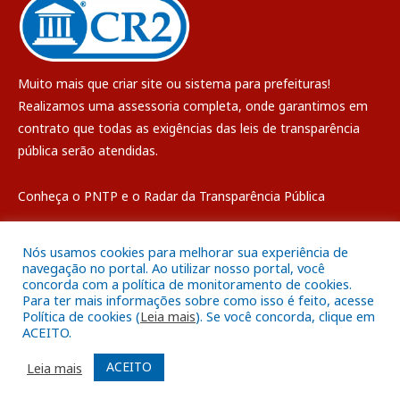
Muito mais que
criar site
ou
sistema para prefeituras
!
Realizamos uma
assessoria
completa, onde garantimos em
contrato que todas as exigências das
leis de transparência
pública
serão atendidas.
Conheça o
PNTP
e o
Radar da Transparência Pública
Nós usamos cookies para melhorar sua experiência de
navegação no portal. Ao utilizar nosso portal, você
concorda com a política de monitoramento de cookies.
Todos os direitos reservados a Câmara Municipal de Breves
Para ter mais informações sobre como isso é feito, acesse
Política de cookies (
Leia mais
). Se você concorda, clique em
ACEITO.
Mapa do Site
Acessar Área Administrativa
Acessar o Webmail
ACEITO
Leia mais