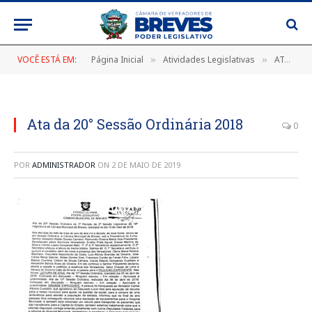
VOCÊ ESTÁ EM:
Página Inicial
Atividades Legislativas
ATA DA 20ª SESSÃO ORDINÁRIA DO 1º PERÍODO DA 2ª SESSÃO LEGISLATIVA DA 18ª LEGISLATURA DA CÂMARA MUNICIPAL DE BREVES, REALIZADA NO DIA 10 DE MAIO DE 2018.
»
»
Ata da 20° Sessão Ordinária 2018
0
POR
ADMINISTRADOR
ON
2 DE MAIO DE 2019