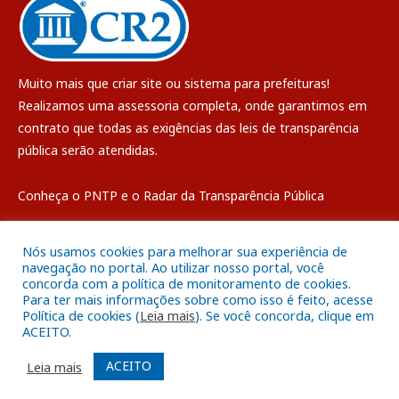
Muito mais que
criar site
ou
sistema para prefeituras
!
Realizamos uma
assessoria
completa, onde garantimos em
contrato que todas as exigências das
leis de transparência
pública
serão atendidas.
Conheça o
PNTP
e o
Radar da Transparência Pública
Nós usamos cookies para melhorar sua experiência de
navegação no portal. Ao utilizar nosso portal, você
concorda com a política de monitoramento de cookies.
Todos os direitos reservados a Câmara Municipal de Breves
Para ter mais informações sobre como isso é feito, acesse
Política de cookies (
Leia mais
). Se você concorda, clique em
ACEITO.
Mapa do Site
Acessar Área Administrativa
Acessar o Webmail
ACEITO
Leia mais