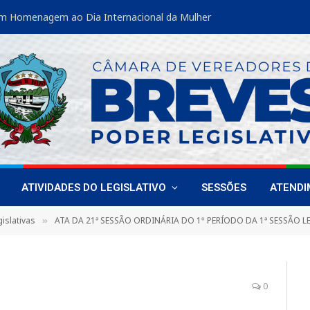
m Homenagem ao Dia Internacional da Mulher
ATIVIDADES DO LEGISLATIVO
SESSÕES
ATEND
islativas
ATA DA 21ª SESSÃO ORDINÁRIA DO 1º PERÍODO DA 1ª SESSÃO LEGISLATIVA DA 18ª LEGI
»
0