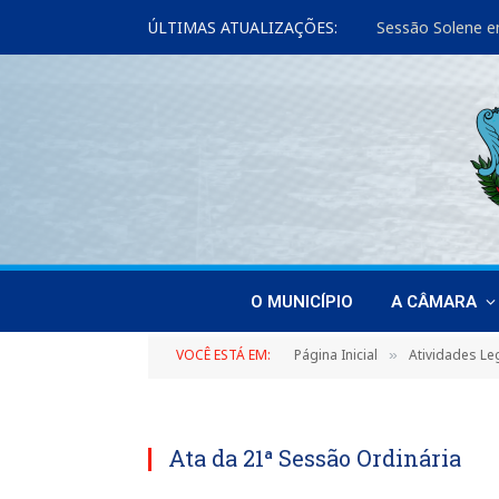
ÚLTIMAS ATUALIZAÇÕES:
Sessão Solene e
O MUNICÍPIO
A CÂMARA
VOCÊ ESTÁ EM:
Página Inicial
Atividades Leg
»
Ata da 21ª Sessão Ordinária