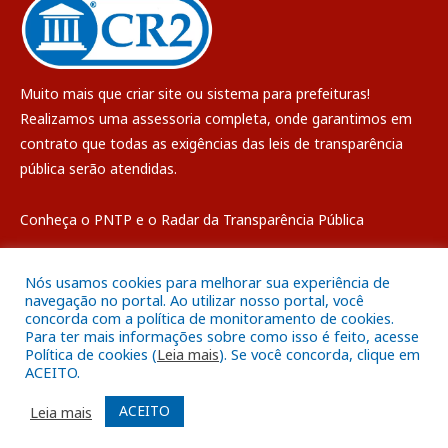
Muito mais que
criar site
ou
sistema para prefeituras
!
Realizamos uma
assessoria
completa, onde garantimos em
contrato que todas as exigências das
leis de transparência
pública
serão atendidas.
Conheça o
PNTP
e o
Radar da Transparência Pública
Nós usamos cookies para melhorar sua experiência de
navegação no portal. Ao utilizar nosso portal, você
concorda com a política de monitoramento de cookies.
Todos os direitos reservados a Câmara Municipal de Breves
Para ter mais informações sobre como isso é feito, acesse
Política de cookies (
Leia mais
). Se você concorda, clique em
ACEITO.
Mapa do Site
Acessar Área Administrativa
Acessar o Webmail
ACEITO
Leia mais