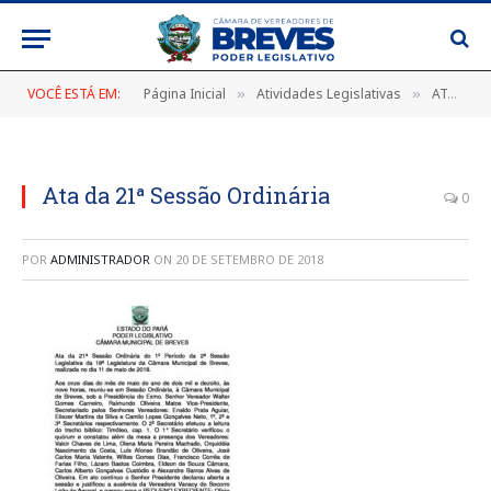
VOCÊ ESTÁ EM:
Página Inicial
Atividades Legislativas
ATA DA 21ª SESSÃO ORDINÁRIA DO 1º PERÍODO DA 2ª SESSÃO LEGISLATIVA DA 18ª LEGISLATURA DA CÂMARA MUNICIPAL DE BREVES, REALIZADA NO DIA 11 DE MAIO DE 2018.
»
»
Ata da 21ª Sessão Ordinária
0
POR
ADMINISTRADOR
ON
20 DE SETEMBRO DE 2018