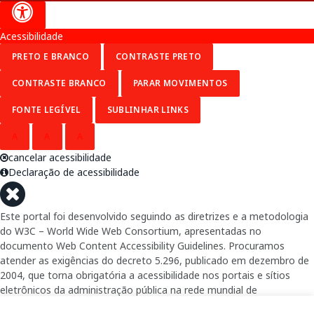
Acessibilidade
PRETO E BRANCO
CONTRASTE PRETO
CONTRASTE BRANCO
PARAR MOVIMENTOS
FONTE LEGÍVEL
SUBLINHAR LINKS
A
A
A
cancelar acessibilidade
Declaração de acessibilidade
Este portal foi desenvolvido seguindo as diretrizes e a metodologia
do W3C – World Wide Web Consortium, apresentadas no
documento Web Content Accessibility Guidelines. Procuramos
atender as exigências do decreto 5.296, publicado em dezembro de
2004, que torna obrigatória a acessibilidade nos portais e sítios
eletrônicos da administração pública na rede mundial de
computadores para o uso das pessoas com necessidades especiais,