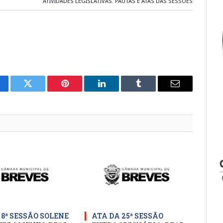
ATIVIDADES LEGISLATIVAS
,
PAUTAS E ATAS DAS SESSÕES
cebook
Twitter
Pinterest
LinkedIn
Tumblr
E-
mail
 8ª SESSÃO SOLENE
ATA DA 25ª SESSÃO