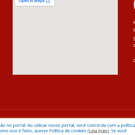
s
Mapa do S
 no portal. Ao utilizar nosso portal, você concorda com a polític
o isso é feito, acesse Política de cookies (
Leia mais
). Se você