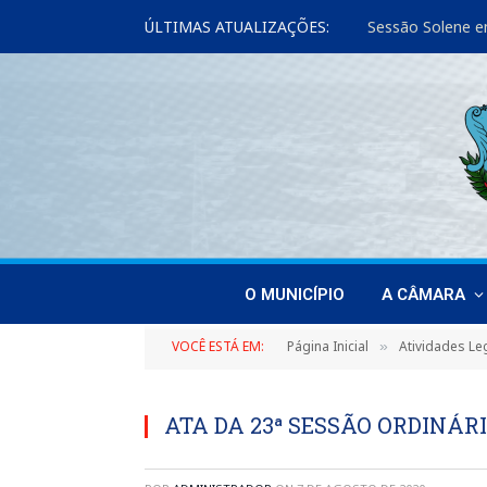
ÚLTIMAS ATUALIZAÇÕES:
Sessão Solene e
O MUNICÍPIO
A CÂMARA
VOCÊ ESTÁ EM:
Página Inicial
Atividades Leg
»
ATA DA 23ª SESSÃO ORDINÁRIA