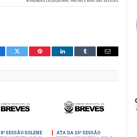
ATIVIDADES LEGISLATIVAS
,
PAUTAS E ATAS DAS SESSÕES
cebook
Twitter
Pinterest
LinkedIn
Tumblr
E-
mail
 8ª SESSÃO SOLENE
ATA DA 25ª SESSÃO