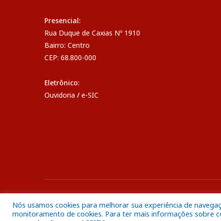
Presencial:
Rua Duque de Caxias Nº 1910
Bairro: Centro
CEP: 68.800-000
Eletrônico:
Ouvidoria
/
e-SIC
Todos os direitos reservados a Câmara Municipal de Breve
Nós usamos cookies para melhorar sua experiência de navegação
monitoramento de cookies. Para ter mais informações sobre com