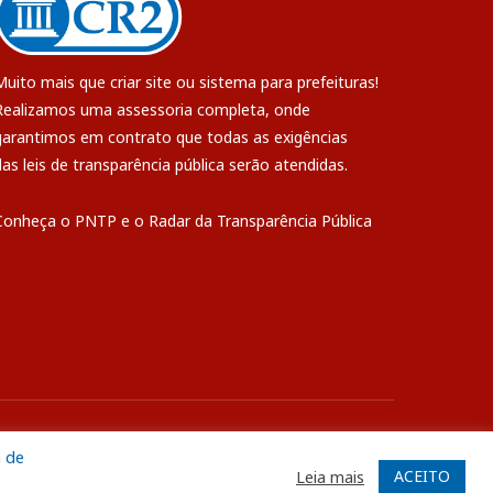
Muito mais que
criar site
ou
sistema para prefeituras
!
Realizamos uma
assessoria
completa, onde
garantimos em contrato que todas as exigências
das
leis de transparência pública
serão atendidas.
Conheça o
PNTP
e o
Radar da Transparência Pública
ite
Acessar Área Administrativa
Acessar o Webmail
a de
ACEITO
Leia mais