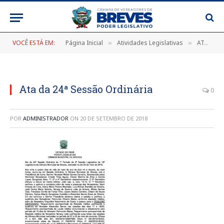
VOCÊ ESTÁ EM:
Página Inicial
Atividades Legislativas
ATA DA 24ª SESSÃO ORDINÁRIA DO 1º PERÍODO DA 2ª SESSÃO LEGISLATIVA DA 18ª LEGISLATURA DA CÂMARA MUNICIPAL DE BREVES, REALIZADA NO DIA 24 DE MAIO DE 2018.
»
»
Ata da 24ª Sessão Ordinária
0
POR
ADMINISTRADOR
ON
20 DE SETEMBRO DE 2018