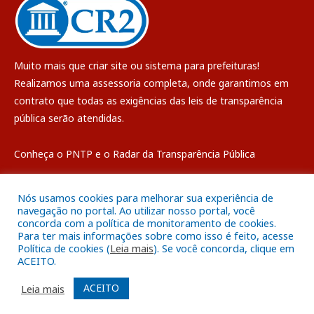
Muito mais que
criar site
ou
sistema para prefeituras
!
Realizamos uma
assessoria
completa, onde garantimos em
contrato que todas as exigências das
leis de transparência
pública
serão atendidas.
Conheça o
PNTP
e o
Radar da Transparência Pública
Nós usamos cookies para melhorar sua experiência de
navegação no portal. Ao utilizar nosso portal, você
concorda com a política de monitoramento de cookies.
Todos os direitos reservados a Câmara Municipal de Breves
Para ter mais informações sobre como isso é feito, acesse
Política de cookies (
Leia mais
). Se você concorda, clique em
ACEITO.
Mapa do Site
Acessar Área Administrativa
Acessar o Webmail
ACEITO
Leia mais