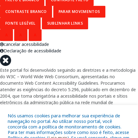
CONTRASTE BRANCO
PARAR MOVIMENTOS
FONTE LEGÍVEL
SUBLINHAR LINKS
A
A
A
cancelar acessibilidade
Declaração de acessibilidade
Este portal foi desenvolvido seguindo as diretrizes e a metodologia
do W3C – World Wide Web Consortium, apresentadas no
documento Web Content Accessibility Guidelines. Procuramos
atender as exigências do decreto 5.296, publicado em dezembro de
2004, que torna obrigatória a acessibilidade nos portais e sítios
eletrônicos da administração pública na rede mundial de
computadores para o uso das pessoas com necessidades especiais,
garantindo-lhes o pleno acesso aos conteúdos disponíveis.
Nós usamos cookies para melhorar sua experiência de
navegação no portal. Ao utilizar nosso portal, você
concorda com a política de monitoramento de cookies.
Além de validações automáticas, foram realizados testes em
Para ter mais informações sobre como isso é feito, acesse
diversos navegadores e através do utilitário de acesso a Internet do
Política de cookies (
Leia mais
). Se você concorda, clique em