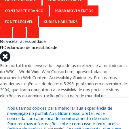
CONTRASTE BRANCO
PARAR MOVIMENTOS
FONTE LEGÍVEL
SUBLINHAR LINKS
A
A
A
cancelar acessibilidade
Declaração de acessibilidade
Este portal foi desenvolvido seguindo as diretrizes e a metodologia
do W3C – World Wide Web Consortium, apresentadas no
documento Web Content Accessibility Guidelines. Procuramos
atender as exigências do decreto 5.296, publicado em dezembro de
2004, que torna obrigatória a acessibilidade nos portais e sítios
eletrônicos da administração pública na rede mundial de
computadores para o uso das pessoas com necessidades especiais,
garantindo-lhes o pleno acesso aos conteúdos disponíveis.
Nós usamos cookies para melhorar sua experiência de
navegação no portal. Ao utilizar nosso portal, você
concorda com a política de monitoramento de cookies.
Além de validações automáticas, foram realizados testes em
Para ter mais informações sobre como isso é feito, acesse
diversos navegadores e através do utilitário de acesso a Internet do
Política de cookies (
Leia mais
). Se você concorda, clique em