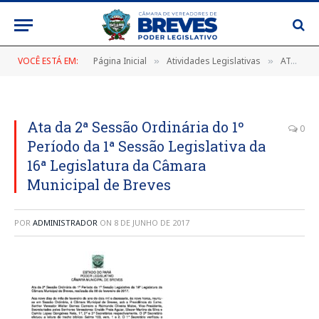
VOCÊ ESTÁ EM:
Página Inicial
Atividades Legislativas
ATA DA 2ª SESSÃO ORDINÁRIA DO 1º PERÍODO DA 1ª SESSÃO LEGISLATIVA DA 18ª LEGISLATURA, DE 09 DE FEVEREIRO DE 2017
»
»
Ata da 2ª Sessão Ordinária do 1º
0
Período da 1ª Sessão Legislativa da
16ª Legislatura da Câmara
Municipal de Breves
POR
ADMINISTRADOR
ON
8 DE JUNHO DE 2017