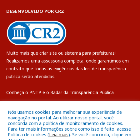
DESENVOLVIDO POR CR2
Muito mais que
criar site
ou
sistema para prefeituras
!
Realizamos uma
assessoria
completa, onde garantimos em
contrato que todas as exigências das
leis de transparência
pública
serão atendidas.
Conheça o
PNTP
e o
Radar da Transparência Pública
Nós usamos cookies para melhorar sua experiência de
navegação no portal. Ao utilizar nosso portal, você
concorda com a política de monitoramento de cookies.
Todos os direitos reservados a Câmara Municipal de Breves
Para ter mais informações sobre como isso é feito, acesse
Política de cookies (
Leia mais
). Se você concorda, clique em