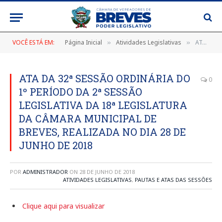
VOCÊ ESTÁ EM:
Página Inicial
Atividades Legislativas
ATA DA 32ª SESSÃO ORDINÁRIA DO 1º PERÍODO DA 2ª SESSÃO LEGISLATIVA DA 18ª LEGISLATURA DA CÂMARA MUNICIPAL DE BREVES, REALIZADA NO DIA 28 DE JUNHO DE 2018
»
»
ATA DA 32ª SESSÃO ORDINÁRIA DO
0
1º PERÍODO DA 2ª SESSÃO
LEGISLATIVA DA 18ª LEGISLATURA
DA CÂMARA MUNICIPAL DE
BREVES, REALIZADA NO DIA 28 DE
JUNHO DE 2018
POR
ADMINISTRADOR
ON
28 DE JUNHO DE 2018
ATIVIDADES LEGISLATIVAS
,
PAUTAS E ATAS DAS SESSÕES
Clique aqui para visualizar