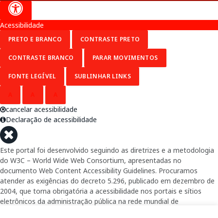
Acessibilidade
PRETO E BRANCO
CONTRASTE PRETO
CONTRASTE BRANCO
PARAR MOVIMENTOS
FONTE LEGÍVEL
SUBLINHAR LINKS
A
A
A
cancelar acessibilidade
Declaração de acessibilidade
Este portal foi desenvolvido seguindo as diretrizes e a metodologia
do W3C – World Wide Web Consortium, apresentadas no
documento Web Content Accessibility Guidelines. Procuramos
atender as exigências do decreto 5.296, publicado em dezembro de
2004, que torna obrigatória a acessibilidade nos portais e sítios
eletrônicos da administração pública na rede mundial de
computadores para o uso das pessoas com necessidades especiais,