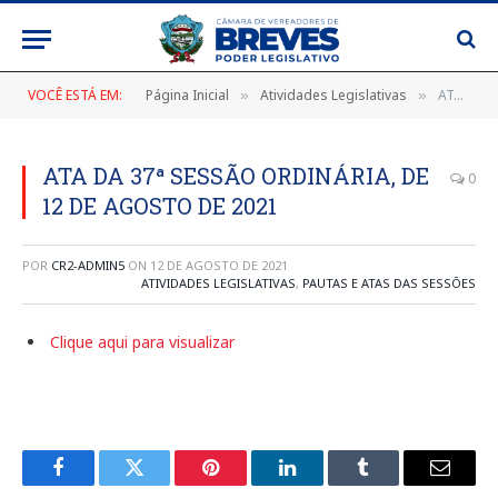
VOCÊ ESTÁ EM:
Página Inicial
Atividades Legislativas
ATA DA 37ª SESSÃO ORDINÁRIA, DE 12 DE AGOSTO DE 2021
»
»
ATA DA 37ª SESSÃO ORDINÁRIA, DE
0
12 DE AGOSTO DE 2021
POR
CR2-ADMIN5
ON
12 DE AGOSTO DE 2021
ATIVIDADES LEGISLATIVAS
,
PAUTAS E ATAS DAS SESSÕES
Clique aqui para visualizar
Facebook
Twitter
Pinterest
LinkedIn
Tumblr
E-