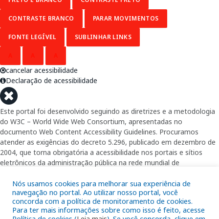
CONTRASTE BRANCO
PARAR MOVIMENTOS
FONTE LEGÍVEL
SUBLINHAR LINKS
A
A
A
cancelar acessibilidade
Declaração de acessibilidade
Este portal foi desenvolvido seguindo as diretrizes e a metodologia
do W3C – World Wide Web Consortium, apresentadas no
documento Web Content Accessibility Guidelines. Procuramos
atender as exigências do decreto 5.296, publicado em dezembro de
2004, que torna obrigatória a acessibilidade nos portais e sítios
eletrônicos da administração pública na rede mundial de
computadores para o uso das pessoas com necessidades especiais,
garantindo-lhes o pleno acesso aos conteúdos disponíveis.
Nós usamos cookies para melhorar sua experiência de
navegação no portal. Ao utilizar nosso portal, você
concorda com a política de monitoramento de cookies.
Além de validações automáticas, foram realizados testes em
Para ter mais informações sobre como isso é feito, acesse
diversos navegadores e através do utilitário de acesso a Internet do
Política de cookies (
Leia mais
). Se você concorda, clique em