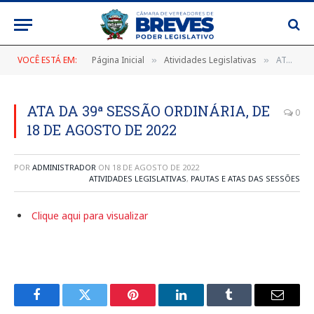
VOCÊ ESTÁ EM:
Página Inicial
Atividades Legislativas
ATA DA 39ª SESSÃO ORDINÁRIA, DE 18 DE AGOSTO DE 2022
»
»
ATA DA 39ª SESSÃO ORDINÁRIA, DE
0
18 DE AGOSTO DE 2022
POR
ADMINISTRADOR
ON
18 DE AGOSTO DE 2022
ATIVIDADES LEGISLATIVAS
,
PAUTAS E ATAS DAS SESSÕES
Clique aqui para visualizar
Facebook
Twitter
Pinterest
LinkedIn
Tumblr
E-