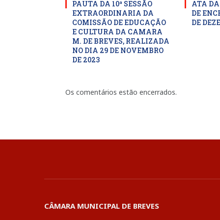
PAUTA DA 10ª SESSÃO
ATA DA
EXTRAORDINARIA DA
DE ENC
COMISSÃO DE EDUCAÇÃO
DE DEZ
E CULTURA DA CAMARA
M. DE BREVES, REALIZADA
NO DIA 29 DE NOVEMBRO
DE 2023
Os comentários estão encerrados.
CÂMARA MUNICIPAL DE BREVES