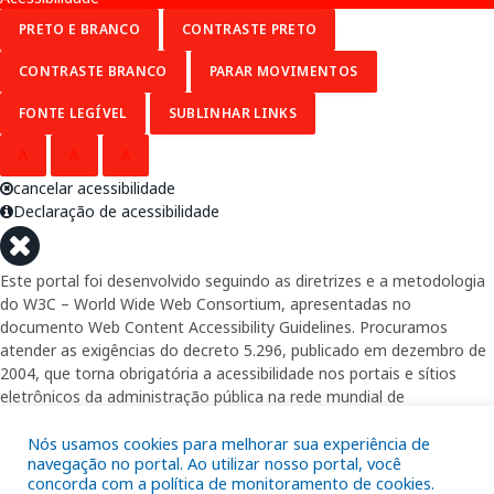
PRETO E BRANCO
CONTRASTE PRETO
CONTRASTE BRANCO
PARAR MOVIMENTOS
FONTE LEGÍVEL
SUBLINHAR LINKS
A
A
A
cancelar acessibilidade
Declaração de acessibilidade
Este portal foi desenvolvido seguindo as diretrizes e a metodologia
do W3C – World Wide Web Consortium, apresentadas no
documento Web Content Accessibility Guidelines. Procuramos
atender as exigências do decreto 5.296, publicado em dezembro de
2004, que torna obrigatória a acessibilidade nos portais e sítios
eletrônicos da administração pública na rede mundial de
computadores para o uso das pessoas com necessidades especiais,
garantindo-lhes o pleno acesso aos conteúdos disponíveis.
Nós usamos cookies para melhorar sua experiência de
navegação no portal. Ao utilizar nosso portal, você
concorda com a política de monitoramento de cookies.
Além de validações automáticas, foram realizados testes em