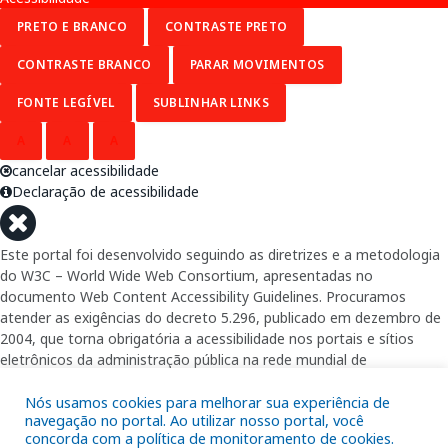
PRETO E BRANCO
CONTRASTE PRETO
CONTRASTE BRANCO
PARAR MOVIMENTOS
FONTE LEGÍVEL
SUBLINHAR LINKS
A
A
A
cancelar acessibilidade
Declaração de acessibilidade
Este portal foi desenvolvido seguindo as diretrizes e a metodologia
do W3C – World Wide Web Consortium, apresentadas no
documento Web Content Accessibility Guidelines. Procuramos
atender as exigências do decreto 5.296, publicado em dezembro de
2004, que torna obrigatória a acessibilidade nos portais e sítios
eletrônicos da administração pública na rede mundial de
computadores para o uso das pessoas com necessidades especiais,
garantindo-lhes o pleno acesso aos conteúdos disponíveis.
Nós usamos cookies para melhorar sua experiência de
navegação no portal. Ao utilizar nosso portal, você
concorda com a política de monitoramento de cookies.
Além de validações automáticas, foram realizados testes em