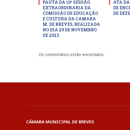
PAUTA DA 10ª SESSÃO
ATA DA
EXTRAORDINARIA DA
DE ENC
COMISSÃO DE EDUCAÇÃO
DE DEZ
E CULTURA DA CAMARA
M. DE BREVES, REALIZADA
NO DIA 29 DE NOVEMBRO
DE 2023
Os comentários estão encerrados.
CÂMARA MUNICIPAL DE BREVES