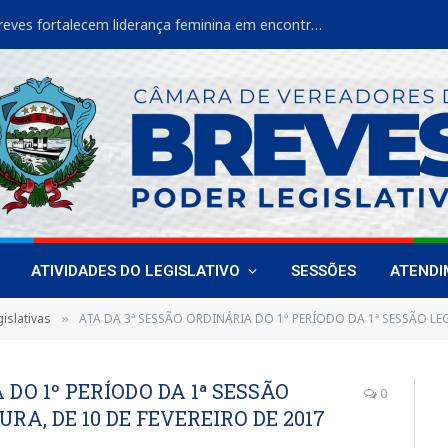
Vereadoras de Breves fortalecem liderança feminina em encontro estadual
ATIVIDADES DO LEGISLATIVO
SESSÕES
ATEND
islativas
ATA DA 3ª SESSÃO ORDINÁRIA DO 1º PERÍODO DA 1ª SESSÃO LEGISLATIV
»
 DO 1º PERÍODO DA 1ª SESSÃO
0
URA, DE 10 DE FEVEREIRO DE 2017