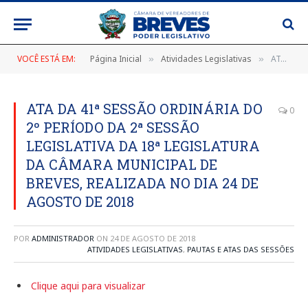
VOCÊ ESTÁ EM:
Página Inicial
Atividades Legislativas
ATA DA 41ª SESSÃO ORDINÁRIA DO 2º PERÍODO DA 2ª SESSÃO LEGISLATIVA DA 18ª LEGISLATURA DA CÂMARA MUNICIPAL DE BREVES, REALIZADA NO DIA 24 DE AGOSTO DE 2018
»
»
ATA DA 41ª SESSÃO ORDINÁRIA DO
0
2º PERÍODO DA 2ª SESSÃO
LEGISLATIVA DA 18ª LEGISLATURA
DA CÂMARA MUNICIPAL DE
BREVES, REALIZADA NO DIA 24 DE
AGOSTO DE 2018
POR
ADMINISTRADOR
ON
24 DE AGOSTO DE 2018
ATIVIDADES LEGISLATIVAS
,
PAUTAS E ATAS DAS SESSÕES
Clique aqui para visualizar