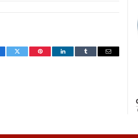
cebook
Twitter
Pinterest
LinkedIn
Tumblr
E-
mail