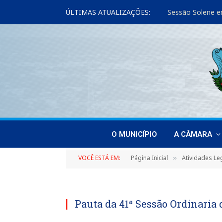
ÚLTIMAS ATUALIZAÇÕES:
Sessão Solene e
O MUNICÍPIO
A CÂMARA
VOCÊ ESTÁ EM:
Página Inicial
Atividades Leg
»
Pauta da 41ª Sessão Ordinaria 