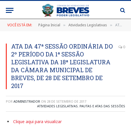
VOCÊ ESTÁ EM:
Página Inicial
Atividades Legislativas
ATA DA 47ª SESSÃO ORDINÁRIA DO 2º PERÍODO DA 1ª SESSÃO LEGISLATIVA DA 18ª LEGISLATURA DA CÂMARA MUNICIPAL DE BREVES, DE 28 DE SETEMBRO DE 2017
»
»
ATA DA 47ª SESSÃO ORDINÁRIA DO
0
2º PERÍODO DA 1ª SESSÃO
LEGISLATIVA DA 18ª LEGISLATURA
DA CÂMARA MUNICIPAL DE
BREVES, DE 28 DE SETEMBRO DE
2017
POR
ADMINISTRADOR
ON
28 DE SETEMBRO DE 2017
ATIVIDADES LEGISLATIVAS
,
PAUTAS E ATAS DAS SESSÕES
Clique aqui para visualizar