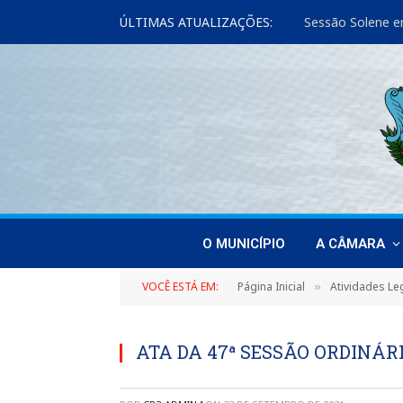
ÚLTIMAS ATUALIZAÇÕES:
Sessão Solene e
O MUNICÍPIO
A CÂMARA
VOCÊ ESTÁ EM:
Página Inicial
Atividades Leg
»
ATA DA 47ª SESSÃO ORDINÁRI