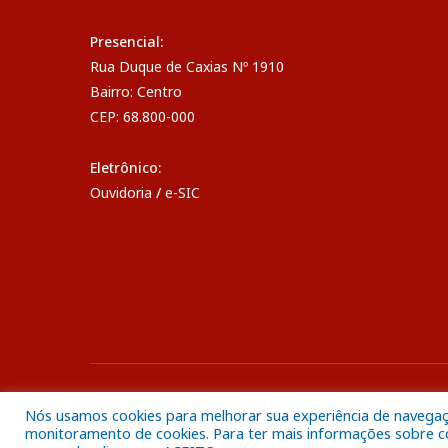
Presencial:
Rua Duque de Caxias Nº 1910
Bairro: Centro
CEP: 68.800-000
Eletrônico:
Ouvidoria
/
e-SIC
Todos os direitos reservados a Câmara Municipal de Breve
Nós usamos cookies para melhorar sua experiência de navegação
monitoramento de cookies. Para ter mais informações sobre com