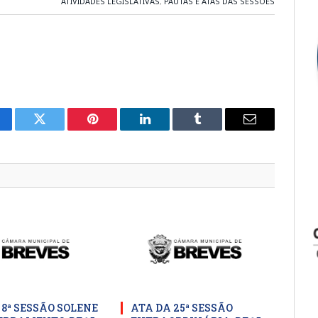
ATIVIDADES LEGISLATIVAS
,
PAUTAS E ATAS DAS SESSÕES
cebook
Twitter
Pinterest
LinkedIn
Tumblr
E-
mail
 8ª SESSÃO SOLENE
ATA DA 25ª SESSÃO