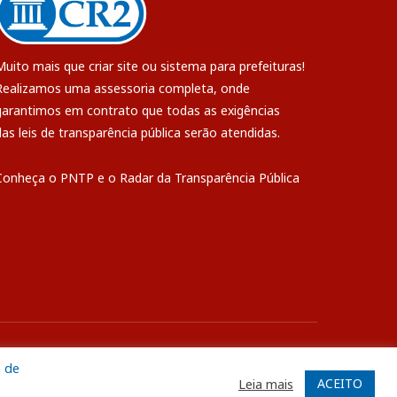
Muito mais que
criar site
ou
sistema para prefeituras
!
Realizamos uma
assessoria
completa, onde
garantimos em contrato que todas as exigências
das
leis de transparência pública
serão atendidas.
Conheça o
PNTP
e o
Radar da Transparência Pública
ite
Acessar Área Administrativa
Acessar o Webmail
a de
ACEITO
Leia mais