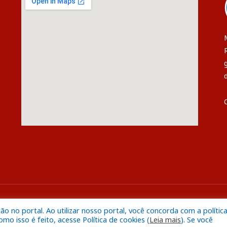
s
Mapa do S
 no portal. Ao utilizar nosso portal, você concorda com a polític
o isso é feito, acesse Política de cookies (
Leia mais
). Se você