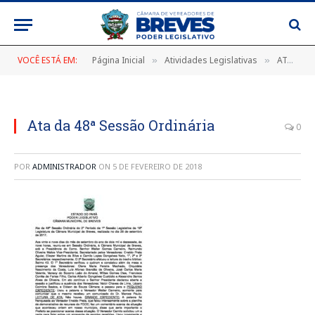
VOCÊ ESTÁ EM:
Página Inicial
Atividades Legislativas
ATA DA 48ª SESSÃO ORDINÁRIA DO 2º PERÍODO DA 1ª SESSÃO LEGISLATIVA DA 18ª LEGISLATURA DA CÂMARA MUNICIPAL DE BREVES, DE 29 DE SETEMBRO DE 2017
»
»
Ata da 48ª Sessão Ordinária
0
POR
ADMINISTRADOR
ON
5 DE FEVEREIRO DE 2018