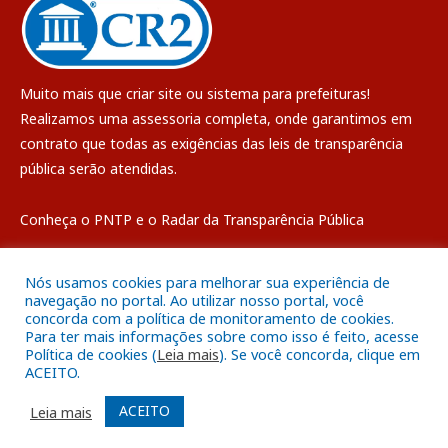
Muito mais que
criar site
ou
sistema para prefeituras
!
Realizamos uma
assessoria
completa, onde garantimos em
contrato que todas as exigências das
leis de transparência
pública
serão atendidas.
Conheça o
PNTP
e o
Radar da Transparência Pública
Nós usamos cookies para melhorar sua experiência de
navegação no portal. Ao utilizar nosso portal, você
concorda com a política de monitoramento de cookies.
Todos os direitos reservados a Câmara Municipal de Breves
Para ter mais informações sobre como isso é feito, acesse
Política de cookies (
Leia mais
). Se você concorda, clique em
ACEITO.
Mapa do Site
Acessar Área Administrativa
Acessar o Webmail
ACEITO
Leia mais