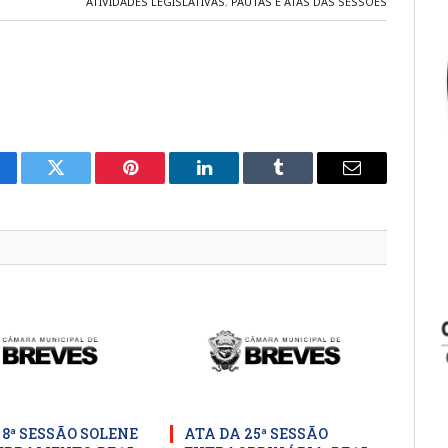
ATIVIDADES LEGISLATIVAS
,
PAUTAS E ATAS DAS SESSÕES
cebook
Twitter
Pinterest
LinkedIn
Tumblr
E-
mail
 8ª SESSÃO SOLENE
ATA DA 25ª SESSÃO