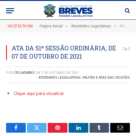
VOCÊ ESTÁ EM:
Página Inicial
Atividades Legislativas
ATA DA 51ª SESSÃO ORDINÁRIA, DE 07 DE OUTUBRO DE 2021
»
»
ATA DA 51ª SESSÃO ORDINÁRIA, DE
0
07 DE OUTUBRO DE 2021
POR
CR2-ADMIN3
ON
7 DE OUTUBRO DE 2021
ATIVIDADES LEGISLATIVAS
,
PAUTAS E ATAS DAS SESSÕES
Clique aqui para visualizar
Facebook
Twitter
Pinterest
LinkedIn
Tumblr
E-