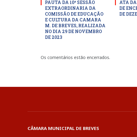
PAUTA DA 10ª SESSÃO
ATA DA
EXTRAORDINARIA DA
DE ENC
COMISSÃO DE EDUCAÇÃO
DE DEZ
E CULTURA DA CAMARA
M. DE BREVES, REALIZADA
NO DIA 29 DE NOVEMBRO
DE 2023
Os comentários estão encerrados.
CÂMARA MUNICIPAL DE BREVES