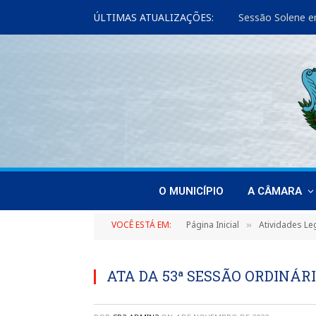
ÚLTIMAS ATUALIZAÇÕES:
Sessão Solene e
O MUNICÍPIO
A CÂMARA
VOCÊ ESTÁ EM:
Página Inicial
Atividades Leg
»
ATA DA 53ª SESSÃO ORDINÁRI