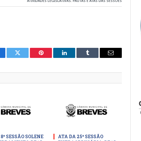
ATIVIDADES LEGISLATIVAS
,
PAUTAS E ATAS DAS SESSÕES
cebook
Twitter
Pinterest
LinkedIn
Tumblr
E-
mail
 8ª SESSÃO SOLENE
ATA DA 25ª SESSÃO