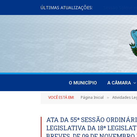
ÚLTIMAS ATUALIZAÇÕES:
O MUNICÍPIO
A CÂMARA
VOCÊ ESTÁ EM:
Página Inicial
Atividades Leg
»
ATA DA 55ª SESSÃO ORDINÁRI
LEGISLATIVA DA 18ª LEGISL
BREVES, DE 09 DE NOVEMBRO 