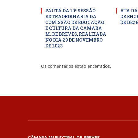
PAUTA DA 10ª SESSÃO
ATA DA
EXTRAORDINARIA DA
DE ENC
COMISSÃO DE EDUCAÇÃO
DE DEZ
E CULTURA DA CAMARA
M. DE BREVES, REALIZADA
NO DIA 29 DE NOVEMBRO
DE 2023
Os comentários estão encerrados.
CÂMARA MUNICIPAL DE BREVES