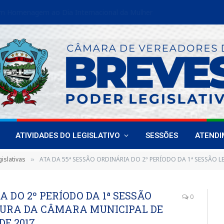
Vereadoras de Breves fortalecem liderança feminina em encontro estadual
ATIVIDADES DO LEGISLATIVO
SESSÕES
ATEND
islativas
ATA DA 55ª SESSÃO ORDINÁRIA DO 2º PERÍODO DA 1ª SESSÃO LEGISLATIVA DA 18ª LEGISL
»
A DO 2º PERÍODO DA 1ª SESSÃO
0
ATURA DA CÂMARA MUNICIPAL DE
DE 2017