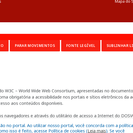
s
Mapa do S
CO
PARAR MOVIMENTOS
FONTE LEGÍVEL
SUBLINHAR L
ia do W3C – World Wide Web Consortium, apresentadas no documento 
na obrigatória a acessibilidade nos portais e sítios eletrônicos da
cesso aos conteúdos disponíveis.
s navegadores e através do utilitário de acesso a Internet do DOSVO
 no portal. Ao utilizar nosso portal, você concorda com a polític
o isso é feito, acesse Política de cookies (
Leia mais
). Se você