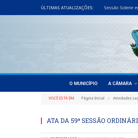
ÚLTIMAS ATUALIZAÇÕES:
Sessão Solene e
O MUNICÍPIO
A CÂMARA
VOCÊ ESTÁ EM:
Página Inicial
Atividades Leg
»
ATA DA 59ª SESSÃO ORDINÁRI