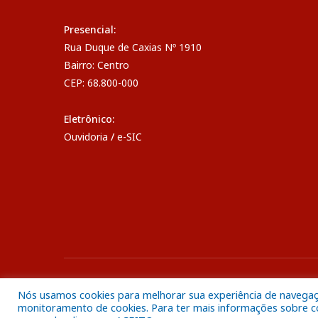
Presencial:
Rua Duque de Caxias Nº 1910
Bairro: Centro
CEP: 68.800-000
Eletrônico:
Ouvidoria
/
e-SIC
Todos os direitos reservados a Câmara Municipal de Breve
Nós usamos cookies para melhorar sua experiência de navegação
monitoramento de cookies. Para ter mais informações sobre com