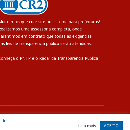
Muito mais que
criar site
ou
sistema para prefeituras
!
Realizamos uma
assessoria
completa, onde
garantimos em contrato que todas as exigências
das
leis de transparência pública
serão atendidas.
Conheça o
PNTP
e o
Radar da Transparência Pública
ite
Acessar Área Administrativa
Acessar o Webmail
a de
ACEITO
Leia mais