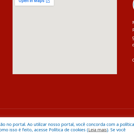
s
Mapa do S
 no portal. Ao utilizar nosso portal, você concorda com a polític
o isso é feito, acesse Política de cookies (
Leia mais
). Se você