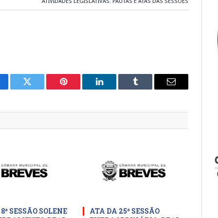
ATIVIDADES LEGISLATIVAS
,
PAUTAS E ATAS DAS SESSÕES
cebook
Twitter
Pinterest
LinkedIn
Tumblr
E-
mail
 8ª SESSÃO SOLENE
ATA DA 25ª SESSÃO