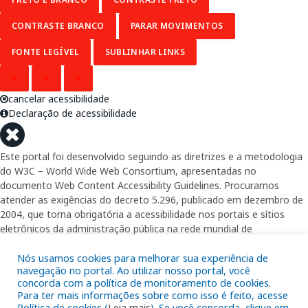
CONTRASTE BRANCO
PARAR MOVIMENTOS
FONTE LEGÍVEL
SUBLINHAR LINKS
A
A
A
cancelar acessibilidade
Declaração de acessibilidade
Este portal foi desenvolvido seguindo as diretrizes e a metodologia
do W3C – World Wide Web Consortium, apresentadas no
documento Web Content Accessibility Guidelines. Procuramos
atender as exigências do decreto 5.296, publicado em dezembro de
2004, que torna obrigatória a acessibilidade nos portais e sítios
eletrônicos da administração pública na rede mundial de
computadores para o uso das pessoas com necessidades especiais,
garantindo-lhes o pleno acesso aos conteúdos disponíveis.
Nós usamos cookies para melhorar sua experiência de
navegação no portal. Ao utilizar nosso portal, você
concorda com a política de monitoramento de cookies.
Além de validações automáticas, foram realizados testes em
Para ter mais informações sobre como isso é feito, acesse
diversos navegadores e através do utilitário de acesso a Internet do
Política de cookies (
Leia mais
). Se você concorda, clique em