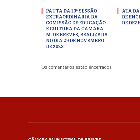
PAUTA DA 10ª SESSÃO
ATA DA
EXTRAORDINARIA DA
DE ENC
COMISSÃO DE EDUCAÇÃO
DE DEZ
E CULTURA DA CAMARA
M. DE BREVES, REALIZADA
NO DIA 29 DE NOVEMBRO
DE 2023
Os comentários estão encerrados.
CÂMARA MUNICIPAL DE BREVES