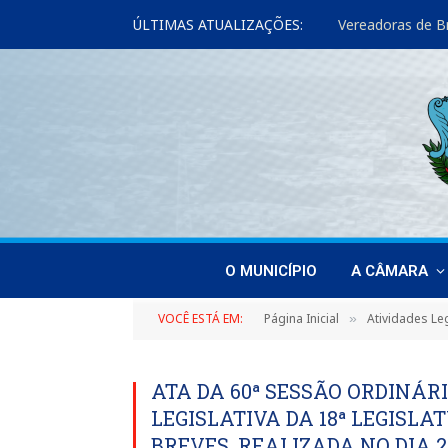
ÚLTIMAS ATUALIZAÇÕES:
O MUNICÍPIO
A CÂMARA
VOCÊ ESTÁ EM:
Página Inicial
Atividades Leg
»
ATA DA 60ª SESSÃO ORDINÁRI
LEGISLATIVA DA 18ª LEGISL
BREVES, REALIZADA NO DIA 2