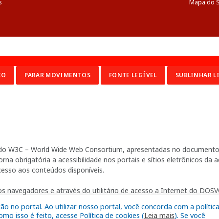
s
Mapa do S
CO
PARAR MOVIMENTOS
FONTE LEGÍVEL
SUBLINHAR L
ia do W3C – World Wide Web Consortium, apresentadas no documento 
na obrigatória a acessibilidade nos portais e sítios eletrônicos da
cesso aos conteúdos disponíveis.
s navegadores e através do utilitário de acesso a Internet do DOSVO
 no portal. Ao utilizar nosso portal, você concorda com a polític
o isso é feito, acesse Política de cookies (
Leia mais
). Se você