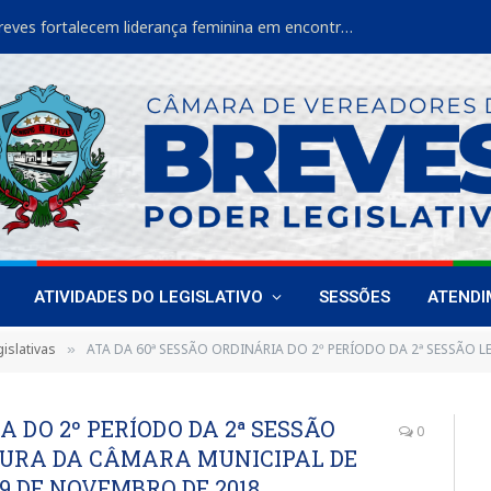
Vereadoras de Breves fortalecem liderança feminina em encontro estadual
ATIVIDADES DO LEGISLATIVO
SESSÕES
ATEND
islativas
ATA DA 60ª SESSÃO ORDINÁRIA DO 2º PERÍODO DA 2ª SESSÃO LEGISLATIVA DA 18ª LEGISLATURA DA
»
A DO 2º PERÍODO DA 2ª SESSÃO
0
ATURA DA CÂMARA MUNICIPAL DE
9 DE NOVEMBRO DE 2018